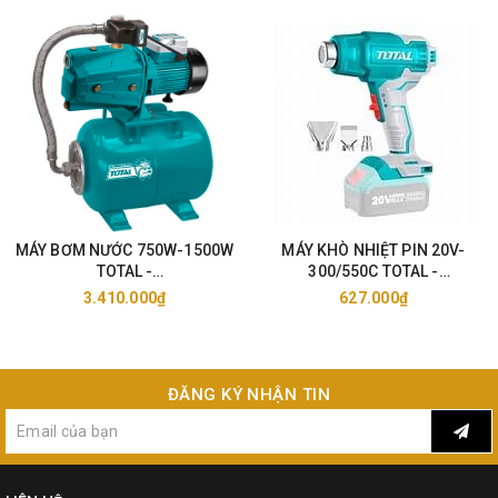
MÁY BƠM NƯỚC 750W-1500W
MÁY KHÒ NHIỆT PIN 20V-
TOTAL -
300/550C TOTAL -
TWP47506/11006/15006
TBLI2002/25
3.410.000₫
627.000₫
ĐĂNG KÝ NHẬN TIN