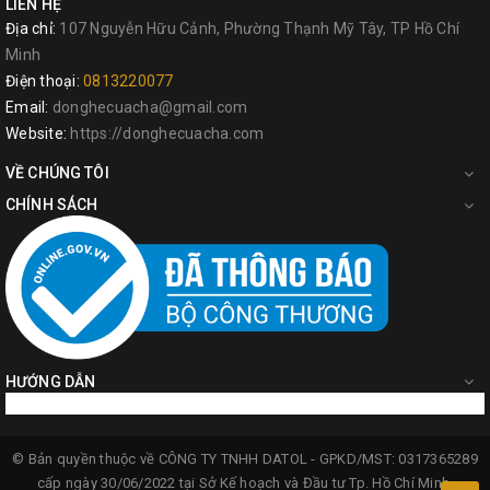
LIÊN HỆ
Địa chỉ:
107 Nguyễn Hữu Cảnh, Phường Thạnh Mỹ Tây, TP Hồ Chí
Minh
Điện thoại:
0813220077
Email:
donghecuacha@gmail.com
Website:
https://donghecuacha.com
VỀ CHÚNG TÔI
CHÍNH SÁCH
HƯỚNG DẪN
© Bản quyền thuộc về
CÔNG TY TNHH DATOL -
GPKD/MST: 0317365289
cấp ngày 30/06/2022 tại Sở Kế hoạch và Đầu tư Tp. Hồ Chí Minh.