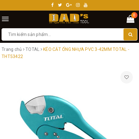
0
Toggle
navigation
Trang chủ
TOTAL
KÉO CĂT ỐNG NHỰA PVC 3-42MM TOTAL -
THT53422