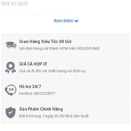
NSX: 01/2022
Liên hệ Tư vấn và Mua sản phẩm :
Xem thêm
Hotline: 0813.22.00.77
Zalo: 096.532.4060
Giao Hàng Siêu Tốc 04 Giờ
Email:
donghecuacha@gmail.com
.
Với đơn hàng nội thành HCM trên 500.000 VNĐ.
GIÁ CẢ HỢP LÝ
Giá cả đi đôi với chất lượng và dịch vụ.
Hỗ trợ 24/7
Hotline:
0813220077
Sản Phẩm Chính Hãng
Đổi trả trong 7 ngày do lỗi Nhà Sản Xuất.