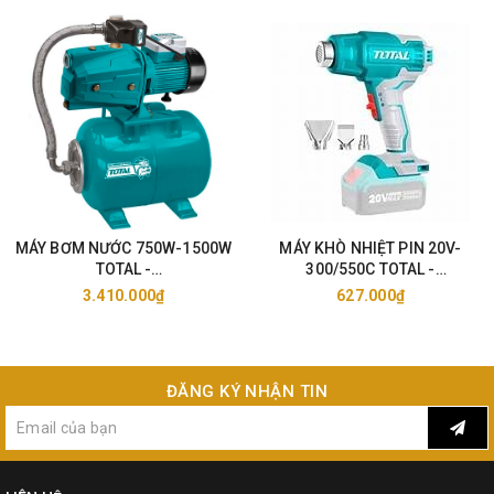
TOTAL để phát triển thành chuyên gia công cụ đẳng cấp thế giới.
MÁY BƠM NƯỚC 750W-1500W
MÁY KHÒ NHIỆT PIN 20V-
TOTAL -
300/550C TOTAL -
TWP47506/11006/15006
TBLI2002/25
3.410.000₫
627.000₫
ĐĂNG KÝ NHẬN TIN