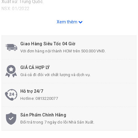
Xuất xứ: Trung Quốc.
NSX: 01/2022
Liên hệ Tư vấn và Mua sản phẩm :
Xem thêm
Hotline: 0813.22.00.77
Zalo: 096.532.4060
Giao Hàng Siêu Tốc 04 Giờ
Email:
donghecuacha@gmail.com
.
Với đơn hàng nội thành HCM trên 500.000 VNĐ.
GIÁ CẢ HỢP LÝ
Giá cả đi đôi với chất lượng và dịch vụ.
Hỗ trợ 24/7
Hotline:
0813220077
Sản Phẩm Chính Hãng
Đổi trả trong 7 ngày do lỗi Nhà Sản Xuất.