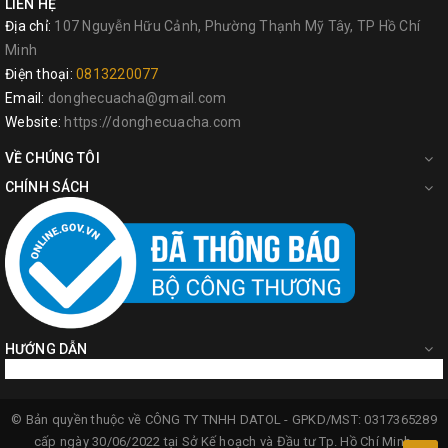
LIÊN HỆ
Địa chỉ:
107 Nguyễn Hữu Cảnh, Phường Thạnh Mỹ Tây, TP Hồ Chí
Minh
Điện thoại:
0813220077
Email:
donghecuacha@gmail.com
Website:
https://donghecuacha.com
VỀ CHÚNG TÔI
CHÍNH SÁCH
HƯỚNG DẪN
© Bản quyền thuộc về
CÔNG TY TNHH DATOL -
GPKD/MST: 0317365289
cấp ngày 30/06/2022 tại Sở Kế hoạch và Đầu tư Tp. Hồ Chí Minh.