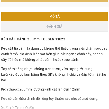
MÔ TẢ
ĐÁNH GIÁ
KÉO CẮT CÀNH 200mm TOLSEN 31022
Kéo cắt tỉa cành là dụng cụ không thể thiếu trong việc chăm sóc cây
cảnh ở mỗi gia đình. Kéo sắt bén giúp cắt ngang cành cây, nhánh
cây đã héo mà không bị tét cành hoặc xước cành.
Tay cằm bằng nhựa chống trơn trượt, vừa tay người dùng.
Lưỡi kéo được làm bằng thép SK5 không rỉ, chịu va đập tốt mà ít hư
hại.
Kích thước: 200mm, đường kính cắt lên đến 12mm.
Kéo có cần điều chỉnh độ rộng tùy thuộc vào nhu cầu sử dụng.
Xuất xứ: Trung Quốc.