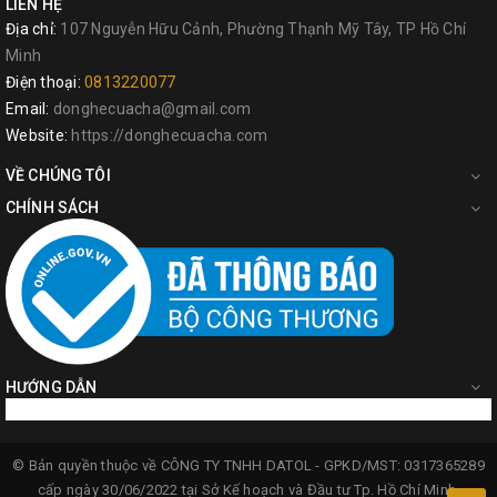
LIÊN HỆ
Địa chỉ:
107 Nguyễn Hữu Cảnh, Phường Thạnh Mỹ Tây, TP Hồ Chí
Minh
Điện thoại:
0813220077
Email:
donghecuacha@gmail.com
Website:
https://donghecuacha.com
VỀ CHÚNG TÔI
CHÍNH SÁCH
HƯỚNG DẪN
© Bản quyền thuộc về
CÔNG TY TNHH DATOL -
GPKD/MST: 0317365289
cấp ngày 30/06/2022 tại Sở Kế hoạch và Đầu tư Tp. Hồ Chí Minh.