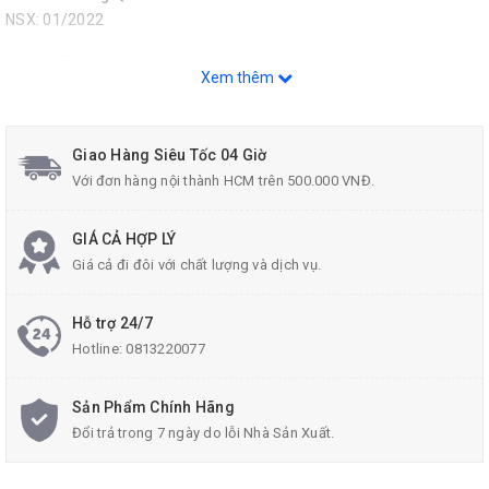
NSX: 01/2022
Liên hệ Tư vấn và Mua sản phẩm :
Xem thêm
Hotline: 0813.22.00.77
Zalo: 096.532.4060.
Giao Hàng Siêu Tốc 04 Giờ
Email: donghecuacha@gmail.com.
Với đơn hàng nội thành HCM trên 500.000 VNĐ.
GIÁ CẢ HỢP LÝ
Giá cả đi đôi với chất lượng và dịch vụ.
Hỗ trợ 24/7
Hotline:
0813220077
Sản Phẩm Chính Hãng
Đổi trả trong 7 ngày do lỗi Nhà Sản Xuất.