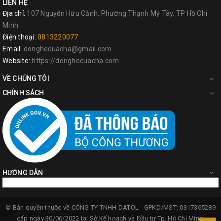
LIÊN HỆ
Địa chỉ:
107 Nguyễn Hữu Cảnh, Phường Thạnh Mỹ Tây, TP Hồ Chí
Minh
Điện thoại:
0813220077
Email:
donghecuacha@gmail.com
Website:
https://donghecuacha.com
VỀ CHÚNG TÔI
CHÍNH SÁCH
HƯỚNG DẪN
© Bản quyền thuộc về
CÔNG TY TNHH DATOL -
GPKD/MST: 0317365289
cấp ngày 30/06/2022 tại Sở Kế hoạch và Đầu tư Tp. Hồ Chí Minh.