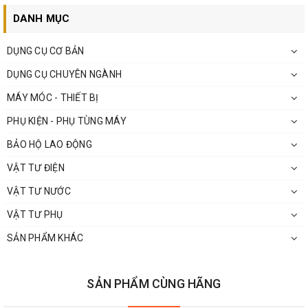
DANH MỤC
DỤNG CỤ CƠ BẢN
DỤNG CỤ CHUYÊN NGÀNH
MÁY MÓC - THIẾT BỊ
PHỤ KIỆN - PHỤ TÙNG MÁY
BẢO HỘ LAO ĐỘNG
VẬT TƯ ĐIỆN
VẬT TƯ NƯỚC
VẬT TƯ PHỤ
SẢN PHẨM KHÁC
SẢN PHẨM CÙNG HÃNG