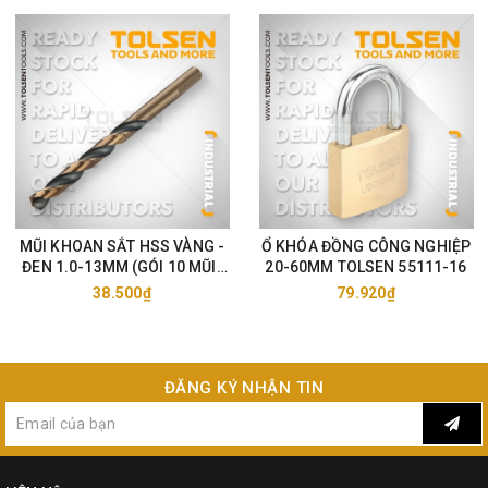
MŨI KHOAN SẮT HSS VÀNG -
Ổ KHÓA ĐỒNG CÔNG NGHIỆP
ĐEN 1.0-13MM (GÓI 10 MŨI)
20-60MM TOLSEN 55111-16
TOLSEN 75105-33
38.500₫
79.920₫
ĐĂNG KÝ NHẬN TIN