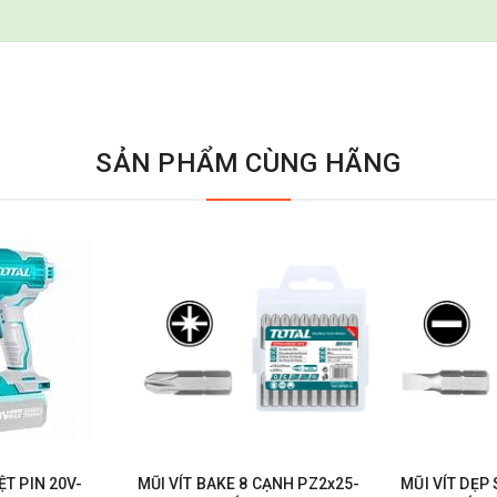
SẢN PHẨM CÙNG HÃNG
T PIN 20V-
MŨI VÍT BAKE 8 CẠNH PZ2x25-
MŨI VÍT DẸP