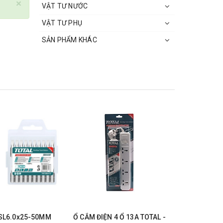
×
VẬT TƯ NƯỚC
VẬT TƯ PHỤ
SẢN PHẨM KHÁC
 SL6.0x25-50MM
Ổ CẮM ĐIỆN 4 Ổ 13A TOTAL -
ĐÈN LED L