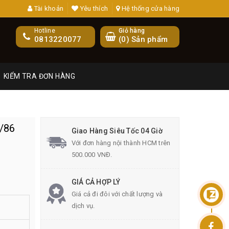
Tài khoản
Yêu thích
Hệ thống cửa hàng
Hotline
Giỏ hàng
0813220077
(
0
) Sản phẩm
KIỂM TRA ĐƠN HÀNG
/86
Giao Hàng Siêu Tốc 04 Giờ
Với đơn hàng nội thành HCM trên
500.000 VNĐ.
GIÁ CẢ HỢP LÝ
Giá cả đi đôi với chất lượng và
dịch vụ.