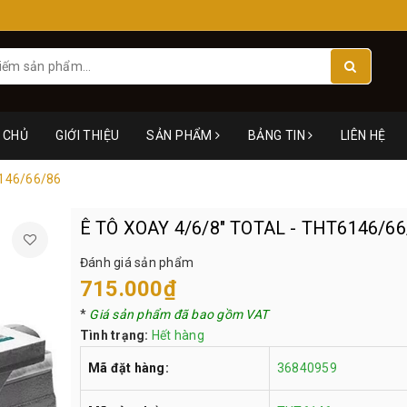
 CHỦ
GIỚI THIỆU
SẢN PHẨM
BẢNG TIN
LIÊN HỆ
6146/66/86
Ê TÔ XOAY 4/6/8" TOTAL - THT6146/66
Đánh giá sản phẩm
715.000₫
*
Giá sản phẩm đã bao gồm VAT
Tình trạng:
Hết hàng
Mã đặt hàng:
36840959