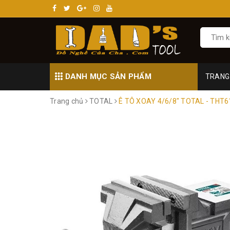
DANH MỤC SẢN PHẨM
TRANG
Trang chủ
TOTAL
Ê TÔ XOAY 4/6/8" TOTAL - THT