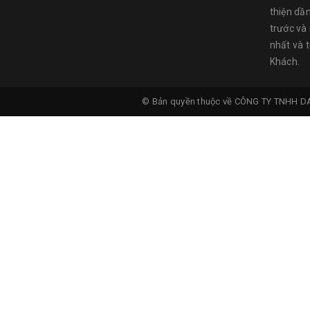
thiện dầ
trước và
nhất và 
Khách.
© Bản quyền thuộc về
CÔNG TY TNHH D