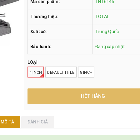
Mã sản phẩm:
THT6146
Thương hiệu:
TOTAL
Xuất xứ:
Trung Quốc
Bảo hành:
Đang cập nhật
LOẠI
4 INCH
DEFAULT TITLE
8 INCH
HẾT HÀNG
MÔ TẢ
ĐÁNH GIÁ