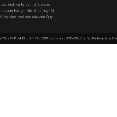
n các dịch vụ tư vấn, chăm sóc
 sau bán hàng nhằm đáp ứng tốt
tối đa nhất mọi nhu cầu của Quý
ATOL -
GPKD/MST: 0317365289 cấp ngày 30/06/2022 tại Sở Kế hoạch và Đầu