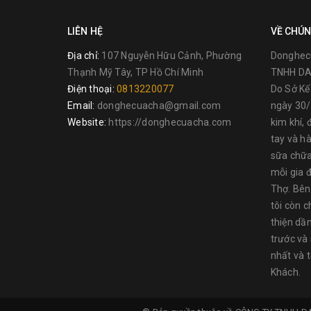
LIÊN HỆ
VỀ CHÚN
Địa chỉ:
107 Nguyễn Hữu Cảnh, Phường
Donghec
Thạnh Mỹ Tây, TP Hồ Chí Minh
TNHH DA
Điện thoại:
0813220077
Do Sở K
Email:
donghecuacha@gmail.com
ngày 30/
Website:
https://donghecuacha.com
kim khí, 
THÔNG TIN NSX :
tay và h
sữa chữa
TOLSEN là một thương hiệu nổi tiếng ở Châu Âu, các 
mỗi gia đ
cả BắcMỹ, Châu Mỹ La Tinh, Trung Đông …, với nhà má
Thợ. Bên
sản phẩm tương tự nhưng sản xuấttại các quốc gia khá
tôi còn c
ÂU
thiện dầ
Dụng cụ TOLSEN chuyên cung cấp các mặt hàng như: d
trước và
đo lường,túi đựng chuyên dụng... Các sản phẩm của Tol
nhất và 
đáp ứng đầy đủ các tiêu chuẩn về mặt vật liệu, thiết kế
Khách.
nghiêm ngặt chất lượng sản phẩm đầu ra về các yếu tố 
đưa vào thị trường,đặc biệt là quá trình thử nghiệm về