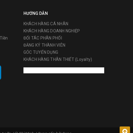
HƯỚNG DẪN
KHÁCH HÀNG CÁ NHÂN
KHÁCH HÀNG DOANH NGHIỆP
Tiền
ĐỐI TÁC PHÂN PHỐI
ĐĂNG KÝ THÀNH VIÊN
GÓC TUYỂN DỤNG
KHÁCH HÀNG THÂN THIẾT (Loyalty)
i bao gồm
hơn các
ường Châu
ật dụng
 xuất,
tra
trước khi
c nhằm