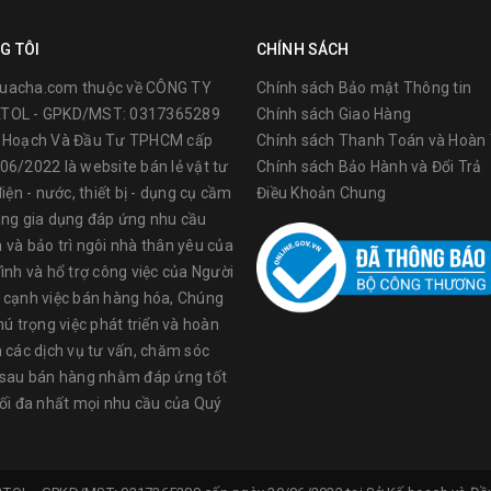
G TÔI
CHÍNH SÁCH
uacha.com thuộc về CÔNG TY
Chính sách Bảo mật Thông tin
TOL - GPKD/MST: 0317365289
Chính sách Giao Hàng
ế Hoạch Và Đầu Tư TPHCM cấp
Chính sách Thanh Toán và Hoàn 
06/2022 là website bán lẻ vật tư
Chính sách Bảo Hành và Đổi Trả
điện - nước, thiết bị - dụng cụ cầm
Điều Khoản Chung
àng gia dụng đáp ứng nhu cầu
 và bảo trì ngôi nhà thân yêu của
sảnphẩm của TOLSEN được sử dụng rộng rãi tại các nước trên thế giớ
ình và hổ trợ công việc của Người
y sản xuất tại China, nên giáthành sản phẩm có ưu thế dễ chấp nhận 
 cạnh việc bán hàng hóa, Chúng
c, bảm bảo tuyệt đối, đạt đầy đủ tiêu chuẩn và chất lượngcho thị tr
hú trọng việc phát triển và hoàn
n các dịch vụ tư vấn, chăm sóc
ụngcụ cơ khí, vật dụng PPE, dụng cụ chuyên dụng cho ngành điện, v
 sau bán hàng nhằm đáp ứng tốt
sen đều trải qua quá trình nghiên cứukỹ lưỡng trước khi đưa vào sản
tối đa nhất mọi nhu cầu của Quý
, tính ứng dụng, giá cả. Tiếp đó, đội ngũ chuyên viên sẽ tiếnhành kiểm 
như: độ cứng,vật liệu cách nhiệt, mẫu mã sản phẩm, khả năng cắt... 
 độ chống gỉ cao. Công nghệ sản xuất hiện đạivà được cải tiến liên tụ