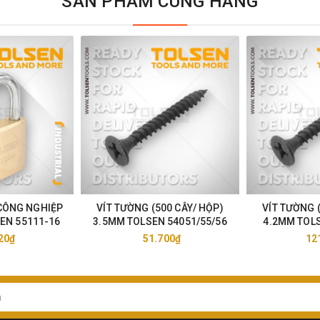
SẢN PHẨM CÙNG HÃNG
CÔNG NGHIỆP
VÍT TƯỜNG (500 CÂY/ HỘP)
VÍT TƯỜNG 
EN 55111-16
3.5MM TOLSEN 54051/55/56
4.2MM TOLS
20₫
51.700₫
12