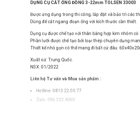
DỤNG CỤ CẮT ỐNG ĐỒNG 3-22mm TOLSEN 33003
Được ứng dụng trong thi công, lắp đặt và bảo trì các thi
Dùng để cắt ngang đoạn ống với kích thước cần thiết.
Dụng cụ được chế tạo với thân bằng hợp kim nhôm có t
Phần lưỡi được chế tạo bởi loại thép chuyên dụng mang
Thiết kế nhỏ gọn có thể mang đi bất cứ đâu: 60x40x
Xuất xứ: Trung Quốc.
NSX: 01/2022
Liên hệ Tư vấn và Mua sản phẩm :
Hotline: 0813.22.00.77
Zalo: 096.532.4060
Email:
donghecuacha@gmail.com
.