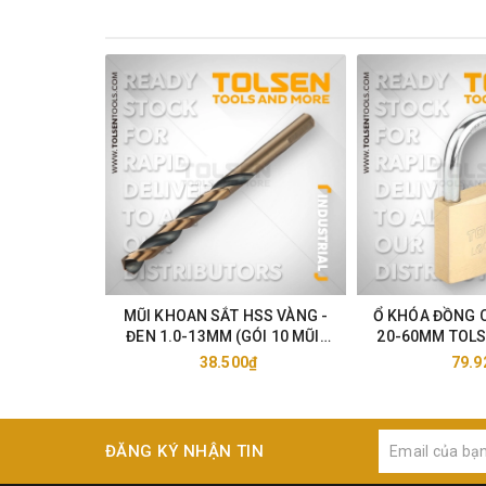
MŨI KHOAN SẮT HSS VÀNG -
Ổ KHÓA ĐỒNG 
ĐEN 1.0-13MM (GÓI 10 MŨI)
20-60MM TOLS
TOLSEN 75105-33
38.500₫
79.9
ĐĂNG KÝ NHẬN TIN