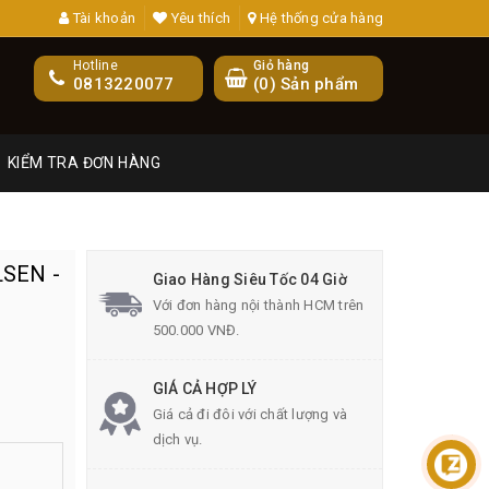
Tài khoản
Yêu thích
Hệ thống cửa hàng
Hotline
Giỏ hàng
0813220077
(
0
) Sản phẩm
KIỂM TRA ĐƠN HÀNG
SEN -
Giao Hàng Siêu Tốc 04 Giờ
Với đơn hàng nội thành HCM trên
500.000 VNĐ.
GIÁ CẢ HỢP LÝ
Giá cả đi đôi với chất lượng và
dịch vụ.