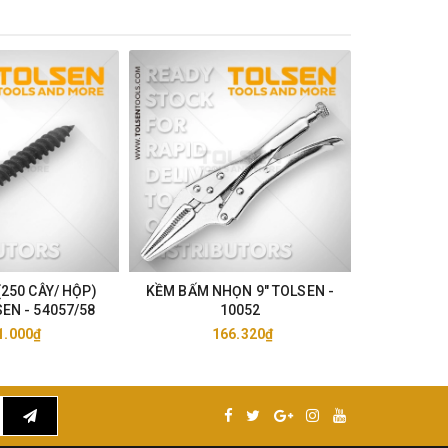
(250 CÂY/ HỘP)
KỀM BẤM NHỌN 9" TOLSEN -
KỀM BẤ
EN - 54057/58
10052
TOL
1.000₫
166.320₫