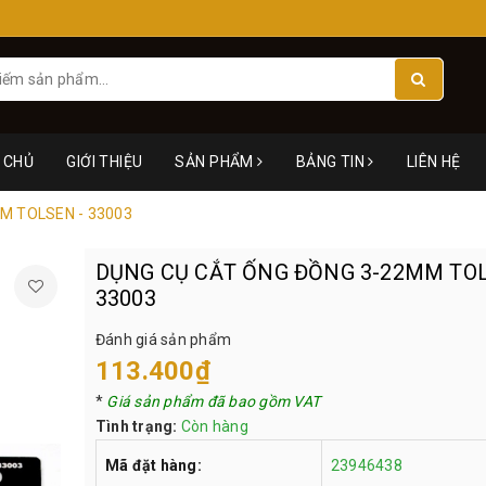
 CHỦ
GIỚI THIỆU
SẢN PHẨM
BẢNG TIN
LIÊN HỆ
M TOLSEN - 33003
DỤNG CỤ CẮT ỐNG ĐỒNG 3-22MM TOL
33003
Đánh giá sản phẩm
113.400₫
*
Giá sản phẩm đã bao gồm VAT
Tình trạng:
Còn hàng
Mã đặt hàng:
23946438