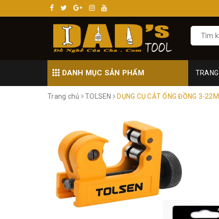
DANH MỤC SẢN PHẨM
TRANG
Trang chủ
TOLSEN
DỤNG CỤ CẮT ỐNG ĐỒNG 3-22M