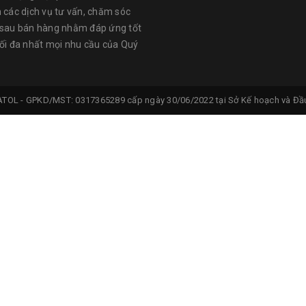
n các dịch vụ tư vấn, chăm sóc
 sau bán hàng nhằm đáp ứng tốt
tối đa nhất mọi nhu cầu của Quý
ATOL -
GPKD/MST: 0317365289 cấp ngày 30/06/2022 tại Sở Kế hoạch và Đầu