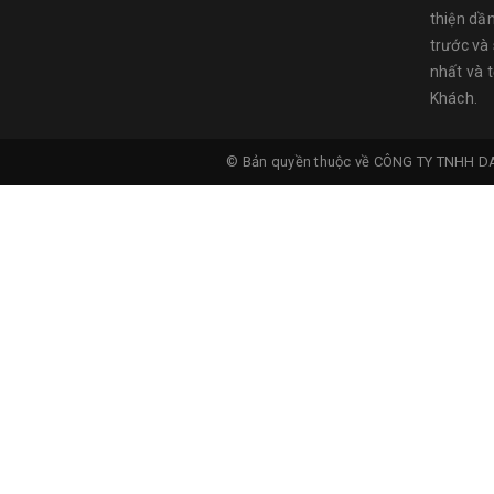
thiện dầ
trước và
nhất và 
Khách.
© Bản quyền thuộc về
CÔNG TY TNHH D