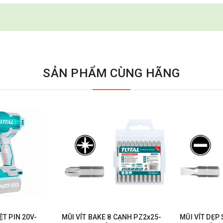
SẢN PHẨM CÙNG HÃNG
T PIN 20V-
MŨI VÍT BAKE 8 CẠNH PZ2x25-
MŨI VÍT DẸP