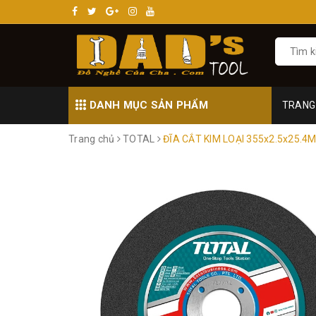
DANH MỤC SẢN PHẨM
TRANG
Trang chủ
TOTAL
ĐĨA CẮT KIM LOẠI 355x2.5x25.