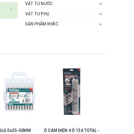
VẬT TƯ NƯỚC
×
VẬT TƯ PHỤ
SẢN PHẨM KHÁC
 SL6.0x25-50MM
Ổ CẮM ĐIỆN 4 Ổ 13A TOTAL -
ĐÈN LED L