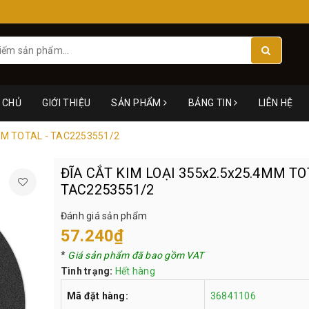
 CHỦ
GIỚI THIỆU
SẢN PHẨM
BẢNG TIN
LIÊN HỆ
4MM TOTAL - TAC2253551/2
ĐĨA CẮT KIM LOẠI 355x2.5x25.4MM TO
TAC2253551/2
Đánh giá sản phẩm
57.240₫
*
Giá sản phẩm đã bao gồm VAT
Tình trạng:
Hết hàng
Mã đặt hàng:
36841106