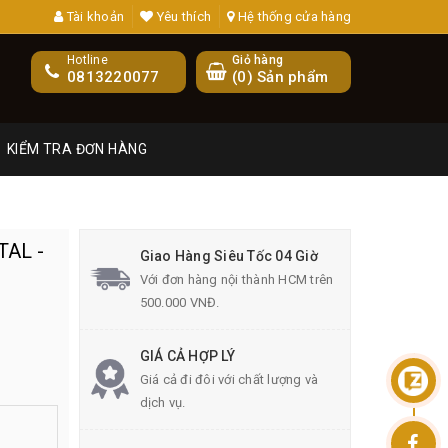
Tài khoản
Yêu thích
Hệ thống cửa hàng
Hotline
Giỏ hàng
0813220077
(
0
) Sản phẩm
KIỂM TRA ĐƠN HÀNG
TAL -
Giao Hàng Siêu Tốc 04 Giờ
Với đơn hàng nội thành HCM trên
500.000 VNĐ.
GIÁ CẢ HỢP LÝ
Giá cả đi đôi với chất lượng và
dịch vụ.