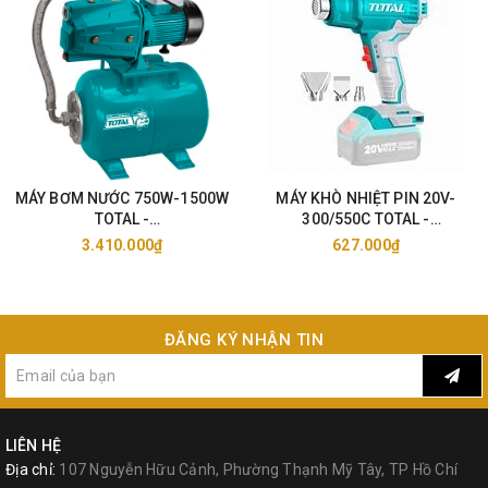
MÁY BƠM NƯỚC 750W-1500W
MÁY KHÒ NHIỆT PIN 20V-
TOTAL -
300/550C TOTAL -
TWP47506/11006/15006
TBLI2002/25
3.410.000₫
627.000₫
ĐĂNG KÝ NHẬN TIN
LIÊN HỆ
Địa chỉ:
107 Nguyễn Hữu Cảnh, Phường Thạnh Mỹ Tây, TP Hồ Chí