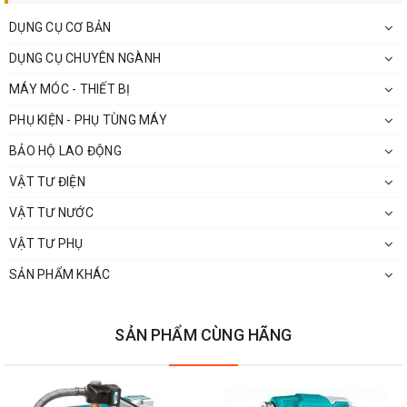
DỤNG CỤ CƠ BẢN
DỤNG CỤ CHUYÊN NGÀNH
MÁY MÓC - THIẾT BỊ
PHỤ KIỆN - PHỤ TÙNG MÁY
BẢO HỘ LAO ĐỘNG
VẬT TƯ ĐIỆN
VẬT TƯ NƯỚC
VẬT TƯ PHỤ
SẢN PHẨM KHÁC
SẢN PHẨM CÙNG HÃNG