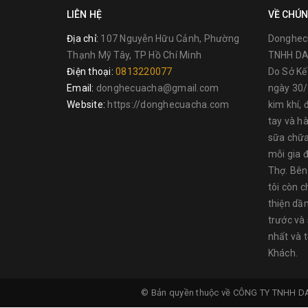
LIÊN HỆ
VỀ CHÚN
Địa chỉ:
107 Nguyễn Hữu Cảnh, Phường
Donghec
Thạnh Mỹ Tây, TP Hồ Chí Minh
TNHH DA
Điện thoại:
0813220077
Do Sở K
Email:
donghecuacha@gmail.com
ngày 30/
Website:
https://donghecuacha.com
kim khí, 
tay và h
sữa chữa
mỗi gia đ
Thợ. Bên
tôi còn c
thiện dầ
trước và
nhất và 
Cam kết và chính sách đổi trả:
Khách.
Hàng Chính Hãng 100%.
© Bản quyền thuộc về
CÔNG TY TNHH D
Sản phẩm mới 100% (trừ hàng trưng bày thanh lý)