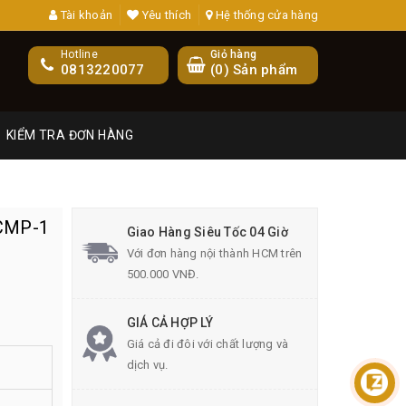
Tài khoản
Yêu thích
Hệ thống cửa hàng
Hotline
Giỏ hàng
0813220077
(
0
) Sản phẩm
KIỂM TRA ĐƠN HÀNG
CMP-1
Giao Hàng Siêu Tốc 04 Giờ
Với đơn hàng nội thành HCM trên
500.000 VNĐ.
GIÁ CẢ HỢP LÝ
Giá cả đi đôi với chất lượng và
dịch vụ.