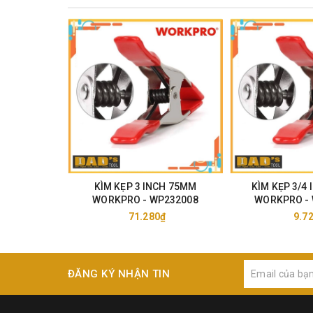
KÌM KẸP 3 INCH 75MM
KÌM KẸP 3/4
WORKPRO - WP232008
WORKPRO -
71.280₫
9.7
ĐĂNG KÝ NHẬN TIN