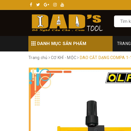
DANH MỤC SẢN PHẨM
TRANG
Trang chủ
CƠ KHÍ - MỘC
DAO CẮT DẠNG COMPA 1-