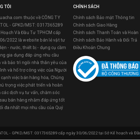
G TÔI
CHÍNH SÁCH
uacha.com thuộc về CÔNG TY
Chính sách Bảo mật Thông tin
TOL - GPKD/MST: 0317365289
Chính sách Giao Hàng
ế Hoạch Và Đầu Tư TPHCM cấp
Chính sách Thanh Toán và Hoàn 
06/2022 là website bán lẻ vật tư
Chính sách Bảo Hành và Đổi Trả
điện - nước, thiết bị - dụng cụ cầm
Điều Khoản Chung
àng gia dụng đáp ứng nhu cầu
 và bảo trì ngôi nhà thân yêu của
ình và hổ trợ công việc của Người
 cạnh việc bán hàng hóa, Chúng
hú trọng việc phát triển và hoàn
n các dịch vụ tư vấn, chăm sóc
 sau bán hàng nhằm đáp ứng tốt
tối đa nhất mọi nhu cầu của Quý
ATOL -
GPKD/MST: 0317365289 cấp ngày 30/06/2022 tại Sở Kế hoạch và Đầu