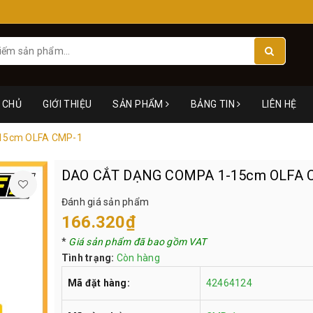
 CHỦ
GIỚI THIỆU
SẢN PHẨM
BẢNG TIN
LIÊN HỆ
15cm OLFA CMP-1
DAO CẮT DẠNG COMPA 1-15cm OLFA 
Đánh giá sản phẩm
166.320₫
*
Giá sản phẩm đã bao gồm VAT
Tình trạng:
Còn hàng
Mã đặt hàng:
42464124