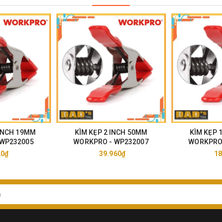
 INCH 19MM
KÌM KẸP 2 INCH 50MM
KÌM KẸP 
 WP232005
WORKPRO - WP232007
WORKPRO 
20₫
39.960₫
18