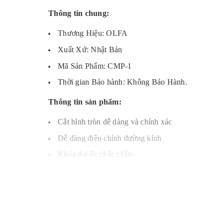
Thông tin chung:
Thương Hiệu: OLFA
Xuất Xứ: Nhật Bản
Mã Sản Phẩm:
CMP-1
Thời gian Bảo hành: Không Bảo Hành.
Thông tin sản phẩm:
Cắt hình tròn dễ dàng và chính xác
Dễ dàng điều chỉnh đường kính
Khóa đai ốc chắc chắn
Đế cắt chống rách vật liệu
Nắp an toàn tích hợp đựng lưỡi
Đường kính cắt từ 1,6 – 22cm