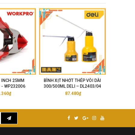
1 INCH 25MM
BÌNH XỊT NHỚT THÉP VÒI DÀI
BÌNH XỊT
- WP232006
300/500ML DELI – DL2403/04
DELI
.360₫
87.480₫