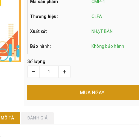
Mã sản phẩm:
CMP-1
Thương hiệu:
OLFA
Xuất xứ:
NHẬT BẢN
Bảo hành:
Không bảo hành
Số lượng
–
+
MUA NGAY
MÔ TẢ
ĐÁNH GIÁ
1