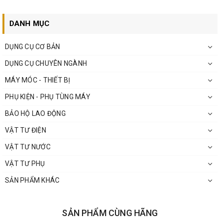
DANH MỤC
DỤNG CỤ CƠ BẢN
DỤNG CỤ CHUYÊN NGÀNH
MÁY MÓC - THIẾT BỊ
PHỤ KIỆN - PHỤ TÙNG MÁY
BẢO HỘ LAO ĐỘNG
VẬT TƯ ĐIỆN
VẬT TƯ NƯỚC
VẬT TƯ PHỤ
SẢN PHẨM KHÁC
SẢN PHẨM CÙNG HÃNG