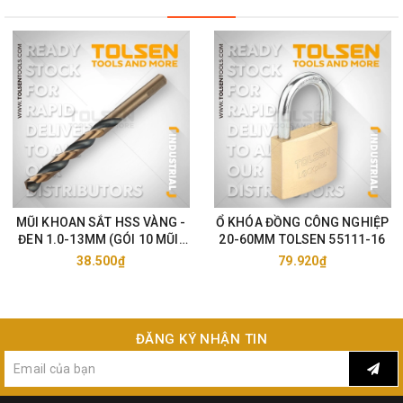
MŨI KHOAN SẮT HSS VÀNG -
Ổ KHÓA ĐỒNG CÔNG NGHIỆP
ĐEN 1.0-13MM (GÓI 10 MŨI)
20-60MM TOLSEN 55111-16
TOLSEN 75105-33
38.500₫
79.920₫
ĐĂNG KÝ NHẬN TIN