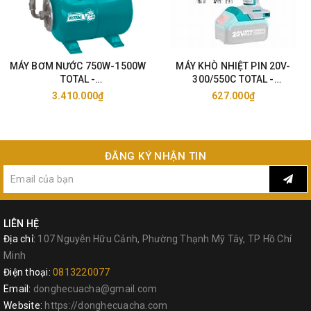
MÁY BƠM NƯỚC 750W-1500W
MÁY KHÒ NHIỆT PIN 20V-
TOTAL -
300/550C TOTAL -
TWP47506/11006/15006
TBLI2002/25
3.410.000₫
627.000₫
ĐĂNG KÝ NHẬN TIN
LIÊN HỆ
Địa chỉ:
107 Nguyễn Hữu Cảnh, Phường Thạnh Mỹ Tây, TP Hồ Chí
Minh
Điện thoại:
0813220077
Email:
donghecuacha@gmail.com
Website:
https://donghecuacha.com