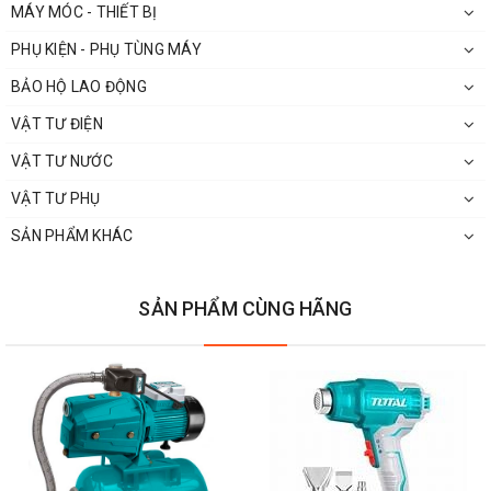
MÁY MÓC - THIẾT BỊ
PHỤ KIỆN - PHỤ TÙNG MÁY
BẢO HỘ LAO ĐỘNG
VẬT TƯ ĐIỆN
VẬT TƯ NƯỚC
VẬT TƯ PHỤ
SẢN PHẨM KHÁC
SẢN PHẨM CÙNG HÃNG