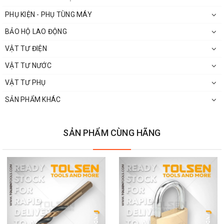
PHỤ KIỆN - PHỤ TÙNG MÁY
BẢO HỘ LAO ĐỘNG
VẬT TƯ ĐIỆN
VẬT TƯ NƯỚC
VẬT TƯ PHỤ
SẢN PHẨM KHÁC
SẢN PHẨM CÙNG HÃNG