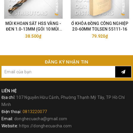
MŨI KHOAN SẮT HSS VÀNG -
Ổ KHÓA ĐỒNG CÔNG NGHIỆP
ĐEN 1.0-13MM (GÓI 10 MŨI)
20-60MM TOLSEN 55111-16
TOLSEN 75105-33
38.500₫
79.920₫
ĐĂNG KÝ NHẬN TIN
LIÊN HỆ
Địa chỉ:
107 Nguyễn Hữu Cảnh, Phường Thạnh Mỹ Tây, TP Hồ Chí
Minh
Điện thoại:
0813220077
Email:
donghecuacha@gmail.com
Website:
https://donghecuacha.com