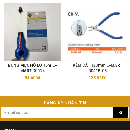
TNHH C-MartTools Thượng Hải đặt tại Thượng Hải, Trung Quốc. Nhà
máy sản xuất chủ yếu các mặt hàng dụng cụ cầm tay như dụng cụ
cắt, dụng cụ kẹp, dụng cụ buộc, dụng cụ đo lường và dụng cụ làm
vườn và một số công cụ điện và khí nén các công cụ có chất lượng
tốt. Dựa trên chất lượng tốt và giá cả cạnh tranh, C-Mart Tools đã
trở nên phổ biến hơn ở Trung Quốc, Đài Loan, Việt Nam, Philippines,
Campuchia, Thái Lan, Myanmar, Bangladesh, Ấn Độ, Pakistan và
Indonesia. C-MART Tools cũng không ngừng nghiên cứu và thiết kế
ra những sản phẩm mới, ngày một nâng cao chất lượng sản phẩm
để tăng độ bền. Về mẫu mã sản phẩm, C-MART Tools cũng có
BÚNG MỰC HỒ LÔ 15m C-
KỀM CẮT 130mm C-MART
những thiết kế rất tốt, xem nó như là những sản phẩm chuẩn mực
MART D0034
B0418-05
để phục vụ khách hàng tốt.
94.600₫
128.520₫
C-MART TOOLS cũng là nhà máy tuân theo tiêu chuẩn
ISO9001:2008. C-Mart có một bề dày hàng chục năm phát triển
công cụ dụng cụ (kể từ năm 2002) và có một bộ sưu tập dụng cụ
ĐĂNG KÝ NHẬN TIN
khổng lồ cho khách hàng lựa chọn. Các nhóm sản phẩm kể đến từ
nhóm dụng cụ vặn, dụng cụ cắt, dụng cụ kẹp phổ thông đến các
dụng cụ chuyên ngành bảo dưỡng xe cộ, nông nghiệp. v..v...