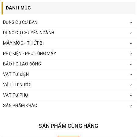
DANH MỤC
DỤNG CỤ CƠ BẢN
DỤNG CỤ CHUYÊN NGÀNH
MÁY MÓC - THIẾT BỊ
PHỤ KIỆN - PHỤ TÙNG MÁY
BẢO HỘ LAO ĐỘNG
VẬT TƯ ĐIỆN
VẬT TƯ NƯỚC
VẬT TƯ PHỤ
SẢN PHẨM KHÁC
THÔNG TIN NSX :
Thương hiệu C-MART TOOLS của công ty công ty Dịch Vụ Trung Đài
SẢN PHẨM CÙNG HÃNG
( Taiwan Cima Utility Co., Ltd) với nhà máy sản xuất là Công ty