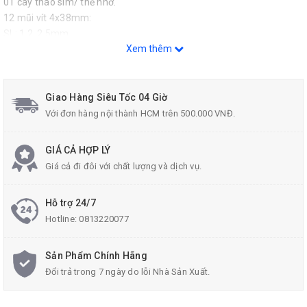
01 cây tháo sim/ thẻ nhớ.
12 mũi vít 4x38mm:
SL: 1.2, 2.5mm
Xem thêm
(+): PH000
(Y): Y000
Sao 5 cạnh (iphone): 0.8, 1.2, 2.0
TX(*): T2,T3,T4,T5,T6
Giao Hàng Siêu Tốc 04 Giờ
Với đơn hàng nội thành HCM trên 500.000 VNĐ.
Xuất xứ:Trung Quốc.
NSX: 01/2022
GIÁ CẢ HỢP LÝ
Liên hệ Tư vấn và Mua sản phẩm :
Giá cả đi đôi với chất lượng và dịch vụ.
Hotline: 0813.22.00.77
Hỗ trợ 24/7
Zalo: 096.532.4060
Hotline:
0813220077
Email:
donghecuacha@gmail.com
.
Sản Phẩm Chính Hãng
Đổi trả trong 7 ngày do lỗi Nhà Sản Xuất.