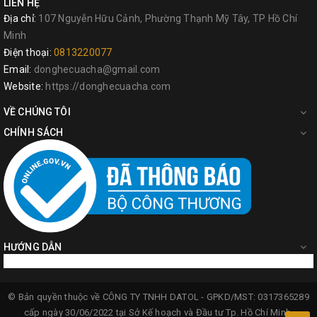
LIÊN HỆ
Địa chỉ:
107 Nguyễn Hữu Cảnh, Phường Thạnh Mỹ Tây, TP Hồ Chí
Minh
Điện thoại:
0813220077
Email:
donghecuacha@gmail.com
Website:
https://donghecuacha.com
VỀ CHÚNG TÔI
CHÍNH SÁCH
HƯỚNG DẪN
© Bản quyền thuộc về
CÔNG TY TNHH DATOL -
GPKD/MST: 0317365289
cấp ngày 30/06/2022 tại Sở Kế hoạch và Đầu tư Tp. Hồ Chí Minh.