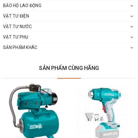
BẢO HỘ LAO ĐỘNG
VẬT TƯ ĐIỆN
VẬT TƯ NƯỚC
VẬT TƯ PHỤ
SẢN PHẨM KHÁC
SẢN PHẨM CÙNG HÃNG