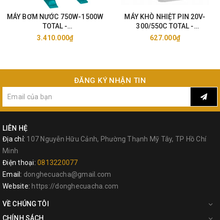
MÁY BƠM NƯỚC 750W-1500W
MÁY KHÒ NHIỆT PIN 20V-
TOTAL -
300/550C TOTAL -
TWP47506/11006/15006
TBLI2002/25
3.410.000₫
627.000₫
ĐĂNG KÝ NHẬN TIN
LIÊN HỆ
Địa chỉ:
107 Nguyễn Hữu Cảnh, Phường Thạnh Mỹ Tây, TP Hồ Chí
Minh
Điện thoại:
0813220077
Email:
donghecuacha@gmail.com
Website:
https://donghecuacha.com
VỀ CHÚNG TÔI
CHÍNH SÁCH