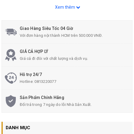
ảnh hưởng tới hóa chất, chống bám bẩn và an toàn với sức khỏe
Xem thêm
nguời dung.
Ron cao su ch
ống được oxi hóa và hóa chất.
Giao Hàng Siêu Tốc 04 Giờ
Với đơn hàng nội thành HCM trên 500.000 VNĐ.
Lò xo được làm bằng thép không rỉ cứng cáp.
GIÁ CẢ HỢP LÝ
Giá cả đi đôi với chất lượng và dịch vụ.
Hỗ trợ 24/7
Hotline:
0813220077
Sản Phẩm Chính Hãng
Đổi trả trong 7 ngày do lỗi Nhà Sản Xuất.
DANH MỤC