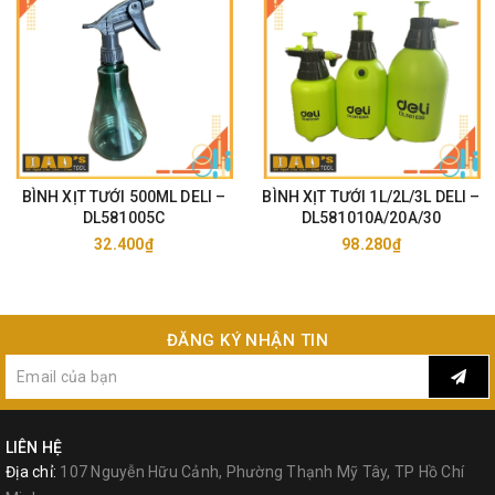
BÌNH XỊT TƯỚI 500ML DELI –
BÌNH XỊT TƯỚI 1L/2L/3L DELI –
DL581005C
DL581010A/20A/30
32.400₫
98.280₫
ĐĂNG KÝ NHẬN TIN
LIÊN HỆ
#TOLSEN#AKKOSTAR#ASAKI#MAKITA
Địa chỉ:
107 Nguyễn Hữu Cảnh, Phường Thạnh Mỹ Tây, TP Hồ Chí