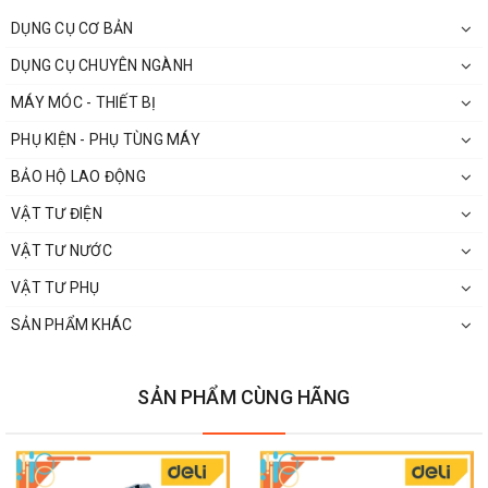
DỤNG CỤ CƠ BẢN
DỤNG CỤ CHUYÊN NGÀNH
MÁY MÓC - THIẾT BỊ
PHỤ KIỆN - PHỤ TÙNG MÁY
BẢO HỘ LAO ĐỘNG
Cam kết và chính sách đổi trả:
VẬT TƯ ĐIỆN
Hàng Chính Hãng 100%.
VẬT TƯ NƯỚC
Sản phẩm mới 100% (trừ hàng trưng bày thanh lý)
VẬT TƯ PHỤ
Đổi trả theo quy định NSX (Do lỗi NSX)
: 7 Ngày Kể từ khi
SẢN PHẨM KHÁC
nhận hàng.
Hoàn hàng – đổi trả theo quy định Sàn TMĐT (Sản phẩm lỗi,
SẢN PHẨM CÙNG HÃNG
sai mã, hàng đặt sai nhưng vẫn còn bao bì nguyên vẹn).