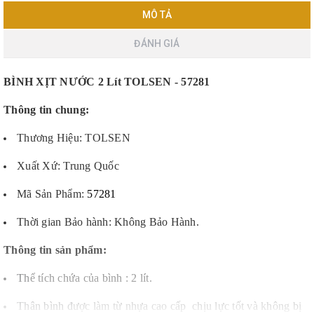
MÔ TẢ
ĐÁNH GIÁ
BÌNH XỊT NƯỚC 2 Lít TOLSEN - 57281
Thông tin chung:
Thương Hiệu: TOLSEN
Xuất Xứ: Trung Quốc
Mã Sản Phẩm:
57281
Thời gian Bảo hành: Không Bảo Hành.
Thông tin sản phẩm:
Th
ể tích chứa của bình : 2 lít.
Thân bình đ
ược làm từ nhựa cao cấp chịu lực tốt và không bị