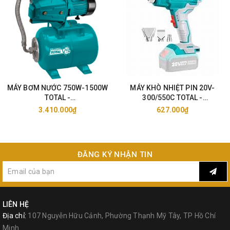
MÁY BƠM NƯỚC 750W-1500W
MÁY KHÒ NHIỆT PIN 20V-
TOTAL -
300/550C TOTAL -
TWP47506/11006/15006
TBLI2002/25
3.410.000₫
627.000₫
ĐĂNG KÝ NHẬN TIN
LIÊN HỆ
Địa chỉ:
107 Nguyễn Hữu Cảnh, Phường Thạnh Mỹ Tây, TP Hồ Chí
Minh