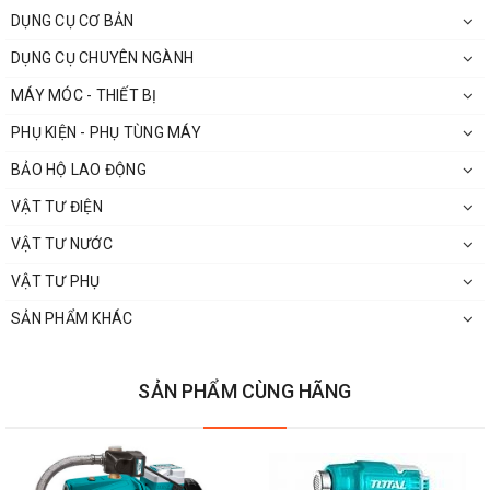
DỤNG CỤ CƠ BẢN
DỤNG CỤ CHUYÊN NGÀNH
MÁY MÓC - THIẾT BỊ
PHỤ KIỆN - PHỤ TÙNG MÁY
BẢO HỘ LAO ĐỘNG
VẬT TƯ ĐIỆN
VẬT TƯ NƯỚC
VẬT TƯ PHỤ
SẢN PHẨM KHÁC
SẢN PHẨM CÙNG HÃNG