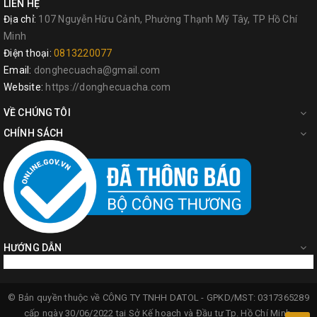
LIÊN HỆ
Địa chỉ:
107 Nguyễn Hữu Cảnh, Phường Thạnh Mỹ Tây, TP Hồ Chí
Minh
Điện thoại:
0813220077
Email:
donghecuacha@gmail.com
Website:
https://donghecuacha.com
VỀ CHÚNG TÔI
CHÍNH SÁCH
HƯỚNG DẪN
© Bản quyền thuộc về
CÔNG TY TNHH DATOL -
GPKD/MST: 0317365289
cấp ngày 30/06/2022 tại Sở Kế hoạch và Đầu tư Tp. Hồ Chí Minh.