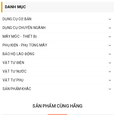
DANH MỤC
DỤNG CỤ CƠ BẢN
DỤNG CỤ CHUYÊN NGÀNH
MÁY MÓC - THIẾT BỊ
PHỤ KIỆN - PHỤ TÙNG MÁY
BẢO HỘ LAO ĐỘNG
VẬT TƯ ĐIỆN
VẬT TƯ NƯỚC
VẬT TƯ PHỤ
SẢN PHẨM KHÁC
SẢN PHẨM CÙNG HÃNG