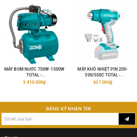
MÁY BƠM NƯỚC 750W-1500W
MÁY KHÒ NHIỆT PIN 20V-
TOTAL -
300/550C TOTAL -
TWP47506/11006/15006
TBLI2002/25
3.410.000₫
627.000₫
ĐĂNG KÝ NHẬN TIN