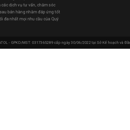
n các dịch vụ tư vấn, chăm sóc
 sau bán hàng nhằm đáp ứng tốt
tối đa nhất mọi nhu cầu của Quý
ATOL -
GPKD/MST: 0317365289 cấp ngày 30/06/2022 tại Sở Kế hoạch và Đầu