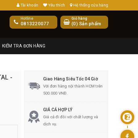
Tài khoản
Yêu thích
Hệ thống cửa hàng
Hotline
Giỏ hàng
0813220077
(
0
) Sản phẩm
KIỂM TRA ĐƠN HÀNG
AL -
Giao Hàng Siêu Tốc 04 Giờ
Với đơn hàng nội thành HCM trên
500.000 VNĐ.
GIÁ CẢ HỢP LÝ
Giá cả đi đôi với chất lượng và
dịch vụ.