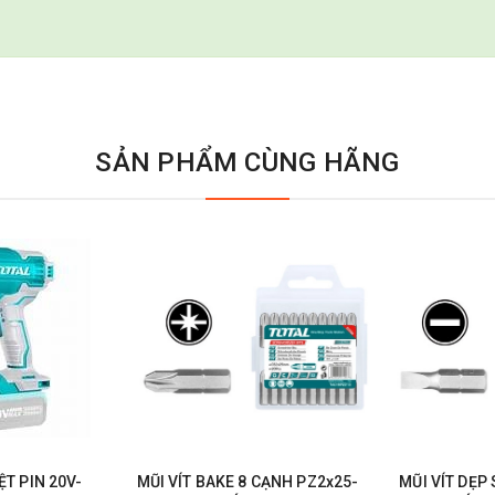
SẢN PHẨM CÙNG HÃNG
T PIN 20V-
MŨI VÍT BAKE 8 CẠNH PZ2x25-
MŨI VÍT DẸP