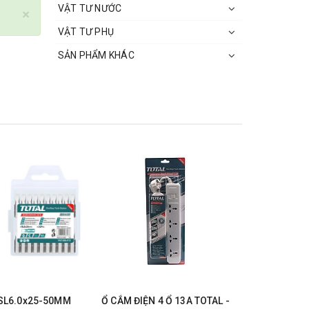
VẬT TƯ NƯỚC
×
VẬT TƯ PHỤ
SẢN PHẨM KHÁC
 SL6.0x25-50MM
Ổ CẮM ĐIỆN 4 Ổ 13A TOTAL -
ĐÈN LED L