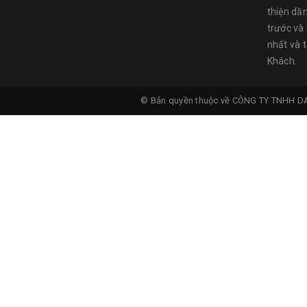
thiện dầ
trước và
nhất và 
Khách.
© Bản quyền thuộc về
CÔNG TY TNHH D