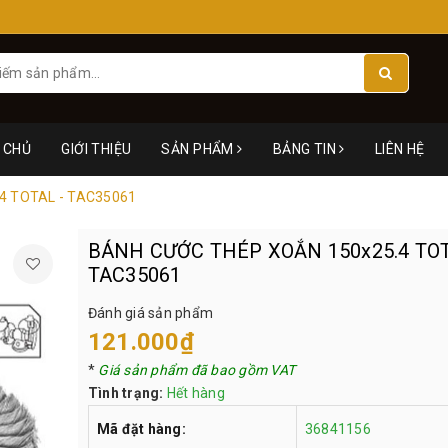
 CHỦ
GIỚI THIỆU
SẢN PHẨM
BẢNG TIN
LIÊN HỆ
4 TOTAL - TAC35061
BÁNH CƯỚC THÉP XOẮN 150x25.4 TOT
TAC35061
Đánh giá sản phẩm
121.000₫
*
Giá sản phẩm đã bao gồm VAT
Tình trạng:
Hết hàng
Mã đặt hàng:
36841156