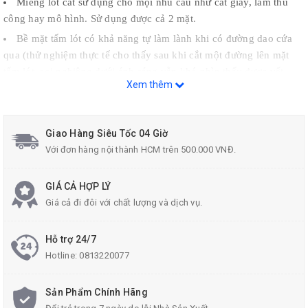
Miếng lót cắt sử dụng cho mọi nhu cầu như cắt giấy, làm thủ
công hay mô hình. Sử dụng được cả 2 mặt.
Bề mặt tấm lót có khả năng tự làm lành khi có đường dao cứa
qua (thử nghiệm thực tế cho thấy sau khi cắt một đường lên mặt
tấm lót, soi nghiêng dưới ánh sáng vẫn khó nhìn thấy được vết
Xem thêm
cắt). Khả năng này giúp tấm lót cắt luôn giữ được bề mặt trơn nhẵn
khi sử dụng liên tục trong một thời gian khá dài.
Phân loại sản phẩm:
Giao Hàng Siêu Tốc 04 Giờ
Với đơn hàng nội thành HCM trên 500.000 VNĐ.
Kích thước:
Độ dày 2mm, có các kích thước sau:
GIÁ CẢ HỢP LÝ
Giá cả đi đôi với chất lượng và dịch vụ.
CM -
A1: 92 x 61 cm (36" x 24")
CM -
A2: 60 x 43 cm (23" x 17")
Hỗ trợ 24/7
CM -
A3: 43 x 30 cm (17" x 12")
Hotline:
0813220077
CM -
A4: 30 x 21 cm (12" x 8")
Sản Phẩm Chính Hãng