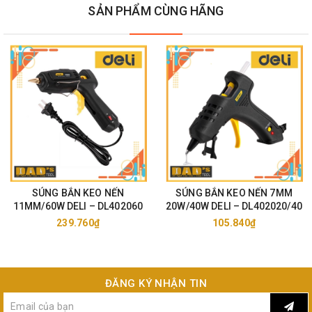
SẢN PHẨM CÙNG HÃNG
Hàng Chính Hãng 100%.
Sản phẩm mới 100% (trừ hàng trưng bày thanh lý)
Đổi trả theo quy định NSX (Do lỗi NSX)
: 7 Ngày Kể từ khi
nhận hàng.
Hoàn hàng – đổi trả theo quy định Sàn TMĐT
/
(Sản phẩm lỗi,
sai mã, hàng đặt sai nhưng vẫn còn bao bì nguyên vẹn).
SÚNG BẮN KEO NẾN
SÚNG BẮN KEO NẾN 7MM
11MM/60W DELI – DL402060
20W/40W DELI – DL402020/40
239.760₫
105.840₫
ĐĂNG KÝ NHẬN TIN