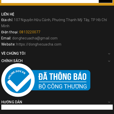
#TOLSEN#AKKOSTAR#ASAKI#MAKITA
LIÊN HỆ
#TOTAL#INGCO#WADFOW #DCA
Địa chỉ:
107 Nguyễn Hữu Cảnh, Phường Thạnh Mỹ Tây, TP Hồ Chí
Minh
#DELI#C-MART#BUDDY#WORKPRO
Điện thoại:
0813220077
#STANLEY#DEWALT#OLFA #HICHEM
Email:
donghecuacha@gmail.com
Website:
https://donghecuacha.com
#Đồ_Nghề_Của_Cha #Datol #Dadstool
VỀ CHÚNG TÔI
#Dụng_cụ_cầm_tay #Máy_cầm_tay #BHLD
CHÍNH SÁCH
HƯỚNG DẪN