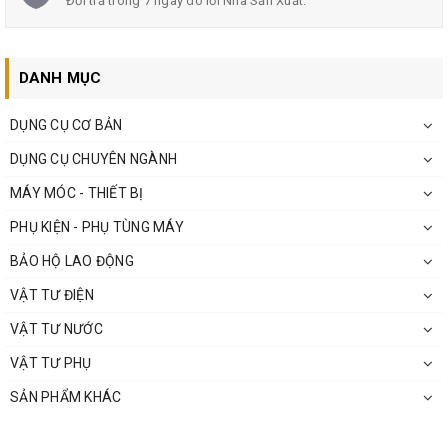
Đổi trả trong 7 ngày do lỗi Nhà Sản Xuất.
DANH MỤC
DỤNG CỤ CƠ BẢN
DỤNG CỤ CHUYÊN NGÀNH
MÁY MÓC - THIẾT BỊ
PHỤ KIỆN - PHỤ TÙNG MÁY
BẢO HỘ LAO ĐỘNG
VẬT TƯ ĐIỆN
VẬT TƯ NƯỚC
VẬT TƯ PHỤ
SẢN PHẨM KHÁC
Cam kết và chính sách đổi trả: